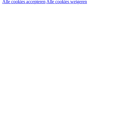
Alle cookies accepteren
Alle cookies weigeren
Noodzakelijke cookies:
Functionele en analytische cookies:
Marketingcookies: