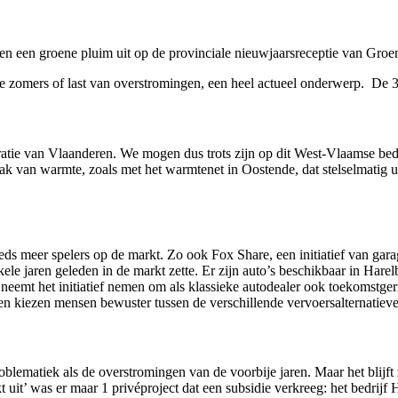
en een groene pluim uit op de provinciale nieuwjaarsreceptie van Groen
ge zomers of last van overstromingen, een heel actueel onderwerp. De
atie van Vlaanderen. We mogen dus trots zijn op dit West-Vlaamse bedr
lak van warmte, zoals met het warmtenet in Oostende, dat stelselmatig
s meer spelers op de markt. Zo ook Fox Share, een initiatief van ga
nkele jaren geleden in de markt zette. Er zijn auto’s beschikbaar in
eemt het initiatief nemen om als klassieke autodealer ook toekomstgeric
en kiezen mensen bewuster tussen de verschillende vervoersalternatiev
lematiek als de overstromingen van de voorbije jaren. Maar het blijft 
 uit’ was er maar 1 privéproject dat een subsidie verkreeg: het bedrijf