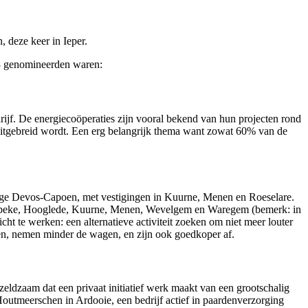
, deze keer in Ieper.
 3 genomineerden waren:
ijf. De energiecoöperaties zijn vooral bekend van hun projecten rond
 uitgebreid wordt. Een erg belangrijk thema want zowat 60% van de
rage Devos-Capoen, met vestigingen in Kuurne, Menen en Roeselare.
 Harelbeke, Hooglede, Kuurne, Menen, Wevelgem en Waregem (bemerk: in
ht te werken: een alternatieve activiteit zoeken om niet meer louter
en, nemen minder de wagen, en zijn ook goedkoper af.
zeldzaam dat een privaat initiatief werk maakt van een grootschalig
 Houtmeerschen in Ardooie, een bedrijf actief in paardenverzorging