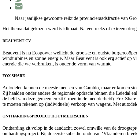
Naar jaarlijkse gewoonte reikt de provincieraadsfractie van Gro
Het thema dat gekozen werd is klimaat. Na een reeks of extreem dro
BEAUVENT CV
Beauvent is na Ecopower wellicht de grootste en oudste burgercoöper
windturbines en zonne-energie. Maar Beauvent is ook erg actief op v
energie die we verbruiken, is onder de vorm van warmte.
FOX SHARE
Autodelen kennen de meeste mensen van Cambio, maar er komen steed
Zij haalden onder andere de regionale opdracht binnen die Leiedal e
de helft van deze gemeenten zit Groen in de meerderheid). Fox Share n
te moeten rekenen op (individuele) verkoop van wagens. Met autodel
ONTHARDINGSPROJECT HOUTMEERSCHEN
Ontharding zit volop in de aandacht, zowel omwille van de droogteprob
onthardingsproject. Bij de eerste subsidieronde van ‘Vlaanderen breekt