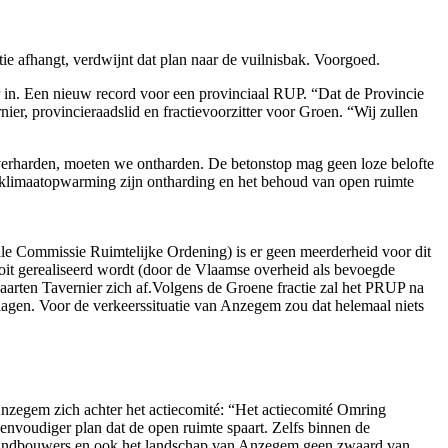
e afhangt, verdwijnt dat plan naar de vuilnisbak. Voorgoed.
in. Een nieuw record voor een provinciaal RUP. “Dat de Provincie
nier, provincieraadslid en fractievoorzitter voor Groen. “Wij zullen
e verharden, moeten we ontharden. De betonstop mag geen loze belofte
de klimaatopwarming zijn ontharding en het behoud van open ruimte
e Commissie Ruimtelijke Ordening) is er geen meerderheid voor dit
 ooit gerealiseerd wordt (door de Vlaamse overheid als bevoegde
Maarten Tavernier zich af.Volgens de Groene fractie zal het PRUP na
lagen. Voor de verkeerssituatie van Anzegem zou dat helemaal niets
Anzegem zich achter het actiecomité: “Het actiecomité Omring
envoudiger plan dat de open ruimte spaart. Zelfs binnen de
 landbouwers en ook het landschap van Anzegem geen zwaard van