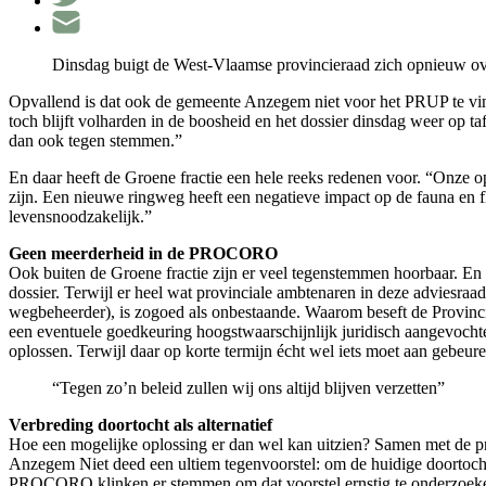
Dinsdag buigt de West-Vlaamse provincieraad zich opnieuw over
Opvallend is dat ook de gemeente Anzegem niet voor het PRUP te vi
toch blijft volharden in de boosheid en het dossier dinsdag weer op taf
dan ook tegen stemmen.”
En daar heeft de Groene fractie een hele reeks redenen voor. “Onze o
zijn. Een nieuwe ringweg heeft een negatieve impact op de fauna en f
levensnoodzakelijk.”
Geen meerderheid in de PROCORO
Ook buiten de Groene fractie zijn er veel tegenstemmen hoorbaar. E
dossier. Terwijl er heel wat provinciale ambtenaren in deze adviesraa
wegbeheerder), is zogoed als onbestaande. Waarom beseft de Provincie
een eventuele goedkeuring hoogstwaarschijnlijk juridisch aangevocht
oplossen. Terwijl daar op korte termijn écht wel iets moet aan gebeure
“Tegen zo’n beleid zullen wij ons altijd blijven verzetten”
Verbreding doortocht als alternatief
Hoe een mogelijke oplossing er dan wel kan uitzien? Samen met de pr
Anzegem Niet deed een ultiem tegenvoorstel: om de huidige doortocht
PROCORO klinken er stemmen om dat voorstel ernstig te onderzoeken