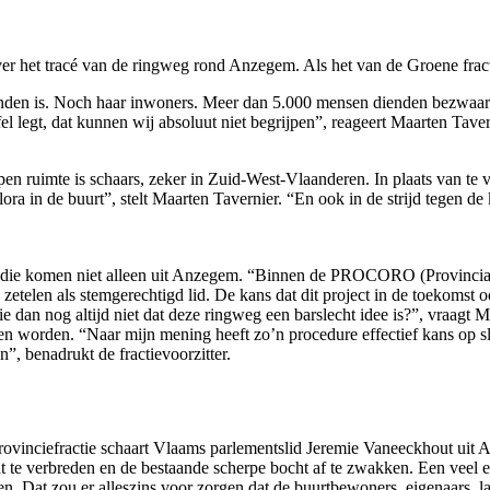
 het tracé van de ringweg rond Anzegem. Als het van de Groene fracti
nden is. Noch haar inwoners. Meer dan 5.000 mensen dienden bezwaar 
el legt, dat kunnen wij absoluut niet begrijpen”, reageert Maarten Taver
pen ruimte is schaars, zeker in Zuid-West-Vlaanderen. In plaats van t
lora in de buurt”, stelt Maarten Tavernier. “En ook in de strijd tegen 
n die komen niet alleen uit Anzegem. “Binnen de PROCORO (Provincial
d zetelen als stemgerechtigd lid. De kans dat dit project in de toekomst
 dan nog altijd niet dat deze ringweg een barslecht idee is?”, vraagt 
en worden. “Naar mijn mening heeft zo’n procedure effectief kans op s
n”, benadrukt de fractievoorzitter.
ovinciefractie schaart Vlaams parlementslid Jeremie Vaneeckhout uit 
 te verbreden en de bestaande scherpe bocht af te zwakken. Een veel e
. Dat zou er alleszins voor zorgen dat de buurtbewoners, eigenaars,