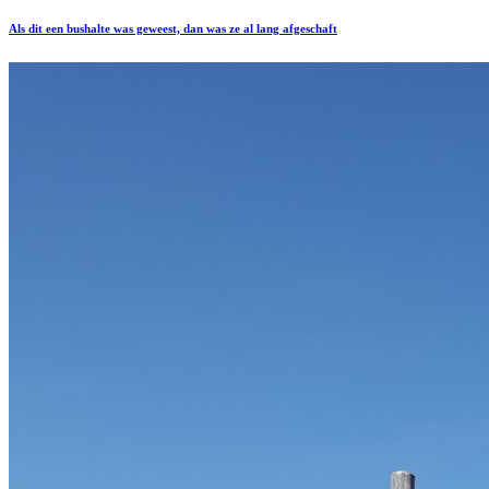
Als dit een bushalte was geweest, dan was ze al lang afgeschaft