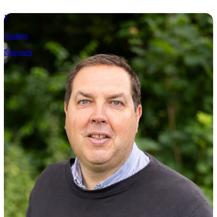
1
Andries
Neirynck