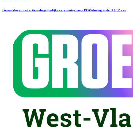
Groen klaagt met actie onbegrijpelijke vergunning voor PFAS-lozing in de IJZER aan