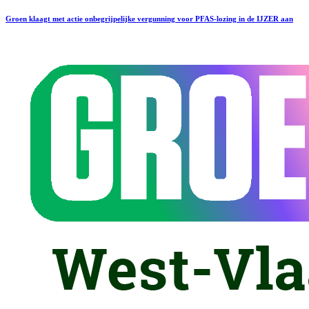
Groen klaagt met actie onbegrijpelijke vergunning voor PFAS-lozing in de IJZER aan