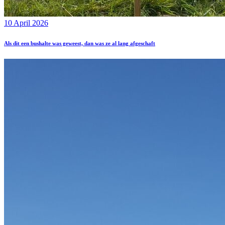
10 April 2026
Als dit een bushalte was geweest, dan was ze al lang afgeschaft