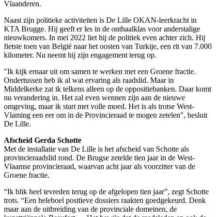
Vlaanderen.
Naast zijn politieke activiteiten is De Lille OKAN-leerkracht in
KTA Brugge. Hij geeft er les in de onthaalklas voor anderstalige
nieuwkomers. In mei 2022 liet hij de politiek even achter zich. Hij
fietste toen van België naar het oosten van Turkije, een rit van 7.000
kilometer. Nu neemt hij zijn engagement terug op.
"Ik kijk ernaar uit om samen te werken met een Groene fractie.
Ondertussen heb ik al wat ervaring als raadslid. Maar in
Middelkerke zat ik telkens alleen op de oppositiebanken. Daar komt
nu verandering in. Het zal even wennen zijn aan de nieuwe
omgeving, maar ik start met volle moed. Het is als trotse West-
Vlaming een eer om in de Provincieraad te mogen zetelen", besluit
De Lille.
Afscheid Gerda Schotte
Met de installatie van De Lille is het afscheid van Schotte als
provincieraadslid rond. De Brugse zetelde tien jaar in de West-
Vlaamse provincieraad, waarvan acht jaar als voorzitter van de
Groene fractie.
“Ik blik heel tevreden terug op de afgelopen tien jaar”, zegt Schotte
trots. “Een heleboel positieve dossiers raakten goedgekeurd. Denk
maar aan de uitbreiding van de provinciale domeinen, de