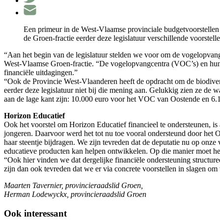
Een primeur in de West-Vlaamse provinciale budgetvoorstellen
de Groen-fractie eerder deze legislatuur verschillende voorstell
“Aan het begin van de legislatuur stelden we voor om de vogelopvangce
West-Vlaamse Groen-fractie. “De vogelopvangcentra (VOC’s) en hun t
financiële uitdagingen.”
“Ook de Provincie West-Vlaanderen heeft de opdracht om de biodiversi
eerder deze legislatuur niet bij die mening aan. Gelukkig zien ze de 
aan de lage kant zijn: 10.000 euro voor het VOC van Oostende en 6.1
Horizon Educatief
Ook het voorstel om Horizon Educatief financieel te ondersteunen, i
jongeren. Daarvoor werd het tot nu toe vooral ondersteund door het 
haar steentje bijdragen. We zijn tevreden dat de deputatie nu op onz
educatieve producten kan helpen ontwikkelen. Op die manier moet he
“Ook hier vinden we dat dergelijke financiële ondersteuning structuree
zijn dan ook tevreden dat we er via concrete voorstellen in slagen om 
Maarten Tavernier, provincieraadslid Groen,
Herman Lodewyckx, provincieraadslid Groen
Ook interessant