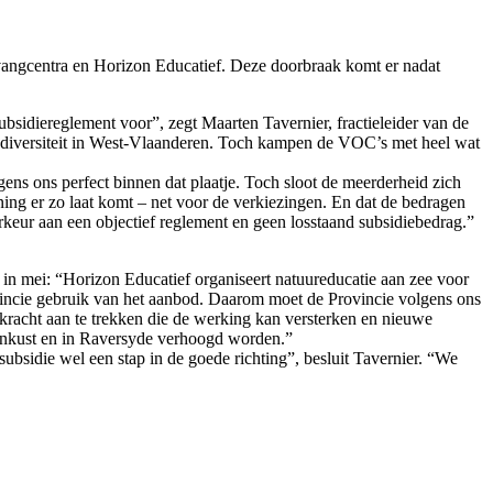
vangcentra en Horizon Educatief. Deze doorbraak komt er nadat
ubsidiereglement voor”, zegt Maarten Tavernier, fractieleider van de
iodiversiteit in West-Vlaanderen. Toch kampen de VOC’s met heel wat
ens ons perfect binnen dat plaatje. Toch sloot de meerderheid zich
uning er zo laat komt – net voor de verkiezingen. En dat de bedragen
keur aan een objectief reglement en geen losstaand subsidiebedrag.”
in mei: “Horizon Educatief organiseert natuureducatie aan zee voor
vincie gebruik van het aanbod. Daarom moet de Provincie volgens ons
 kracht aan te trekken die de werking kan versterken en nieuwe
denkust en in Raversyde verhoogd worden.”
subsidie wel een stap in de goede richting”, besluit Tavernier. “We