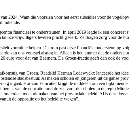
 van 2024. Want die voorzien voor het eerst subsidies voor de vogelop
en indiende.
ntra financieel te ondersteunen. In april 2019 legde ik een concreet s
alloze vrijwilligers leveren prachtig werk. Ze dragen zorg voor de b
teit vooruit te helpen. Daarom past deze financiële ondersteuning volg
waarde van ons voorstel alsnog in. Alleen is het jammer dat de onderste
20 euro voor dat van Beernem. De Groen-fractie geeft dan ook de voor
s afkomstig van Groen. Raadslid Herman Lodewyckx lanceerde het idee 
Oostendse stadsbestuur. Al maken scholen en jongeren uit de ganse pro
e vraag ingaat. Horizon Educatief krijgt de middelen om een bijkomende
t bereik van de educatie rond de zee voor de scholen in de regio Mid
l onderdeel moet uitmaken van het provinciale beleid. Al is deze losse 
vanuit de oppositie op het beleid te wegen”.